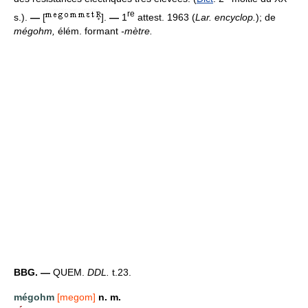
re
s.).
—
[
].
—
1
attest. 1963 (
Lar. encyclop.
); de
mégohm,
élém. formant
-mètre.
BBG. —
QUEM.
DDL.
t.23.
mégohm
[megom]
n. m.