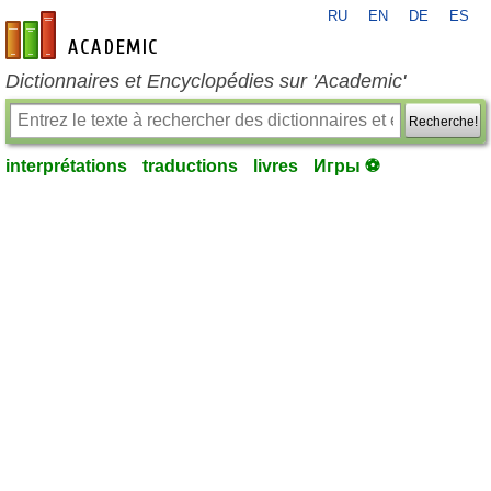
RU
EN
DE
ES
fr-academic.com
Dictionnaires et Encyclopédies sur 'Academic'
Recherche!
interprétations
traductions
livres
Игры ⚽