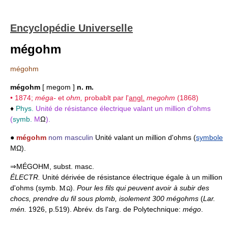
Encyclopédie Universelle
mégohm
mégohm
mégohm
[ megom ]
n. m.
• 1874;
méga-
et
ohm,
probablt par l'
angl.
megohm
(1868)
♦
Phys.
Unité de résistance électrique valant un million d'ohms
(
symb.
M
Ω
).
●
mégohm
nom masculin
Unité valant un million d'ohms (
symbole
MΩ).
⇒MÉGOHM, subst. masc.
ÉLECTR.
Unité dérivée de résistance électrique égale à un million
d'ohms (symb.
).
Pour les fils qui peuvent avoir à subir des
chocs, prendre du fil sous plomb, isolement 300 mégohms
(
Lar.
mén.
1926, p.519). Abrév. ds l'arg. de Polytechnique:
mégo
.