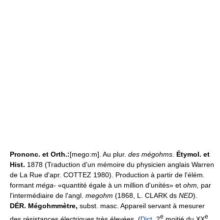
Prononc. et Orth.:
[mego:m]. Au plur.
des mégohms.
Étymol. et
Hist.
1878 (Traduction d'un mémoire du physicien anglais Warren
de La Rue d'apr. COTTEZ 1980). Production à partir de l'élém.
formant
méga-
«quantité égale à un million d'unités» et
ohm,
par
l'intermédiaire de l'angl.
megohm
(1868, L. CLARK ds
NED
).
DÉR.
Mégohmmètre,
subst. masc. Appareil servant à mesurer
e
e
des résistances électriques très élevées. (
Dict
. 2
moitié du XX