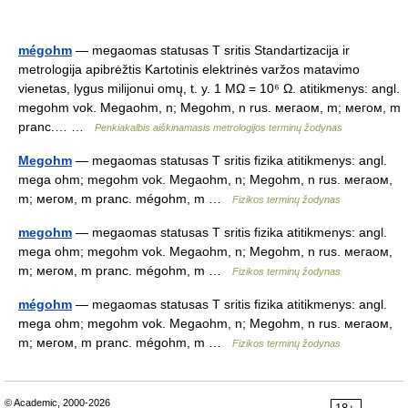
mégohm
— megaomas statusas T sritis Standartizacija ir
metrologija apibrėžtis Kartotinis elektrinės varžos matavimo
vienetas, lygus milijonui omų, t. y. 1 MΩ = 10⁶ Ω. atitikmenys: angl.
megohm vok. Megaohm, n; Megohm, n rus. мегаом, m; мегом, m
pranc.… …
Penkiakalbis aiškinamasis metrologijos terminų žodynas
Megohm
— megaomas statusas T sritis fizika atitikmenys: angl.
mega ohm; megohm vok. Megaohm, n; Megohm, n rus. мегаом,
m; мегом, m pranc. mégohm, m …
Fizikos terminų žodynas
megohm
— megaomas statusas T sritis fizika atitikmenys: angl.
mega ohm; megohm vok. Megaohm, n; Megohm, n rus. мегаом,
m; мегом, m pranc. mégohm, m …
Fizikos terminų žodynas
mégohm
— megaomas statusas T sritis fizika atitikmenys: angl.
mega ohm; megohm vok. Megaohm, n; Megohm, n rus. мегаом,
m; мегом, m pranc. mégohm, m …
Fizikos terminų žodynas
© Academic, 2000-2026