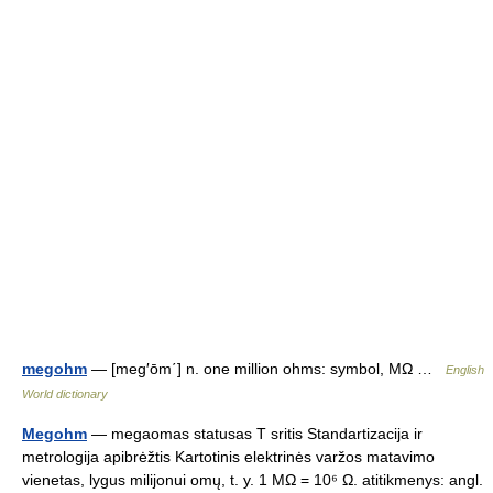
megohm
— [meg′ōm΄] n. one million ohms: symbol, MΩ …
English
World dictionary
Megohm
— megaomas statusas T sritis Standartizacija ir
metrologija apibrėžtis Kartotinis elektrinės varžos matavimo
vienetas, lygus milijonui omų, t. y. 1 MΩ = 10⁶ Ω. atitikmenys: angl.