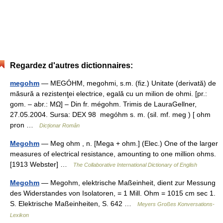
Regardez d'autres dictionnaires:
megohm
— MEGÓHM, megohmi, s.m. (fiz.) Unitate (derivată) de
măsură a rezistenţei electrice, egală cu un milion de ohmi. [pr.:
gom. – abr.: MΩ] – Din fr. mégohm. Trimis de LauraGellner,
27.05.2004. Sursa: DEX 98 megóhm s. m. (sil. mf. meg ) [ ohm
pron …
Dicționar Român
Megohm
— Meg ohm , n. [Mega + ohm.] (Elec.) One of the larger
measures of electrical resistance, amounting to one million ohms.
[1913 Webster] …
The Collaborative International Dictionary of English
Megohm
— Megohm, elektrische Maßeinheit, dient zur Messung
des Widerstandes von Isolatoren, = 1 Mill. Ohm = 1015 cm sec 1.
S. Elektrische Maßeinheiten, S. 642 …
Meyers Großes Konversations-
Lexikon