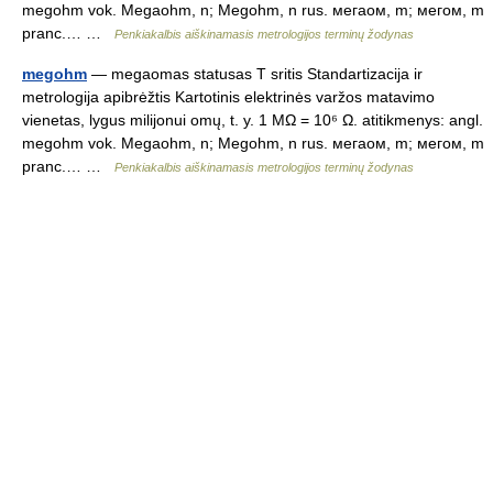
megohm vok. Megaohm, n; Megohm, n rus. мегаом, m; мегом, m
pranc.… …
Penkiakalbis aiškinamasis metrologijos terminų žodynas
megohm
— megaomas statusas T sritis Standartizacija ir
metrologija apibrėžtis Kartotinis elektrinės varžos matavimo
vienetas, lygus milijonui omų, t. y. 1 MΩ = 10⁶ Ω. atitikmenys: angl.
megohm vok. Megaohm, n; Megohm, n rus. мегаом, m; мегом, m
pranc.… …
Penkiakalbis aiškinamasis metrologijos terminų žodynas