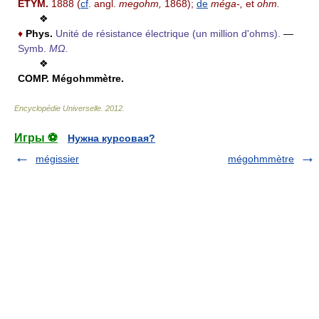
ÉTYM.
1888 (
cf
. angl.
megohm,
1868);
de
méga-,
et
ohm.
❖
♦
Phys.
Unité de résistance électrique (un million d'ohms).
—
Symb.
MΩ.
❖
COMP.
Mégohmmètre.
Encyclopédie Universelle
.
2012
.
Игры ⚽
Нужна курсовая?
mégissier
mégohmmètre